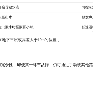
开启导致水流
向控制室发送区域
失压出水
触发声光报警并启
定（数小时至数百小时）
低速运行水泵，检
下三层或高差大于10m的位置 。
与冗余性，即使某一环节故障，仍可通过手动或其他路