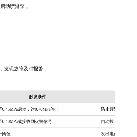
动启动喷淋泵 。
，发现故障及时报警 。
触发条件
0.45MPa启动，达0.70MPa停止
防止频繁启停主泵
0.40MPa或接收到火警信号
自动投入运行，需
于阈值
发出电信号启动主