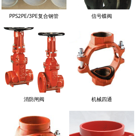
PPS2PE/3PE复合钢管
信号蝶阀
消防闸阀
机械四通